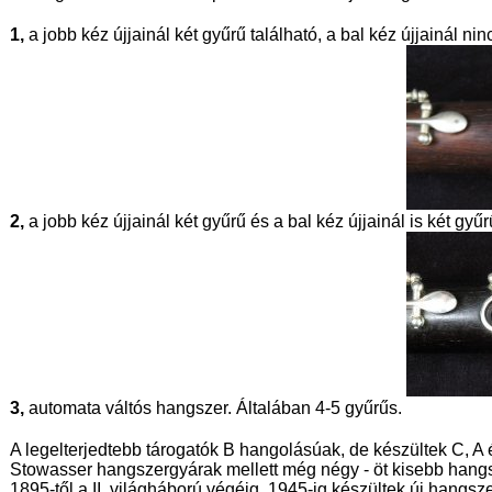
1,
a jobb kéz újjainál két gyűrű található, a bal kéz újjainál nin
2,
a jobb kéz újjainál két gyűrű és a bal kéz újjainál is két gyűr
3,
automata váltós hangszer. Általában 4-5 gyűrűs.
A legelterjedtebb tárogatók B hangolásúak, de készültek C, 
Stowasser hangszergyárak mellett még négy - öt kisebb hangsze
1895-től a II. világháború végéig, 1945-ig készültek új hang