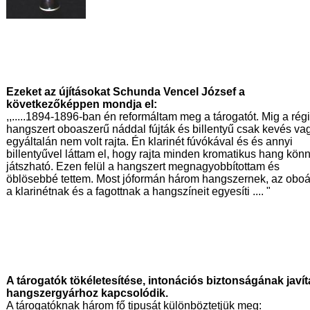
Ezeket az újításokat Schunda Vencel József a
következőképpen mondja el:
,,.....1894-1896-ban én reformáltam meg a tárogatót. Mig a régi
hangszert oboaszerű náddal fújták és billentyű csak kevés va
egyáltalán nem volt rajta. Én klarinét fúvókával és és annyi
billentyűvel láttam el, hogy rajta minden kromatikus hang kön
játszható. Ezen felül a hangszert megnagyobbítottam és
öblösebbé tettem. Most jóformán három hangszernek, az obo
a klarinétnak és a fagottnak a hangszíneit egyesíti .... "
A tárogatók tökéletesítése, intonációs biztonságának jav
hangszergyárhoz kapcsolódik.
A tárogatóknak három fő tipusát különböztetjük meg: