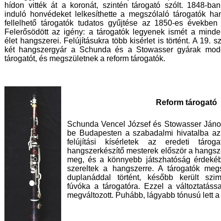
hídon vitték át a koronát, szintén tárogató szólt. 1848-ba
induló honvédeket lelkesíthette a megszólaló tárogatók h
fellelhető tárogatók tudatos gyűjtése az 1850-es években
Felerősödött az igény: a tárogatók legyenek ismét a mind
élet hangszerei. Felújításukra több kisérlet is történt. A 19.
két hangszergyár a Schunda és a Stowasser gyárak mode
tárogatót, és megszületnek a reform tárogatók.
Reform tárogató
Schunda Vencel József és Stowasser János
be Budapesten a szabadalmi hivatalba az ú
felújítási kísérletek az eredeti tárog
hangszerkészítő mesterek először a hangsze
meg, és a könnyebb játszhatóság érdekébe
szereltek a hangszerre. A tárogatók meg
duplanáddal történt, később került szim
fúvóka a tárogatóra. Ezzel a változtatáss
megváltozott. Puhább, lágyabb tónusú lett a