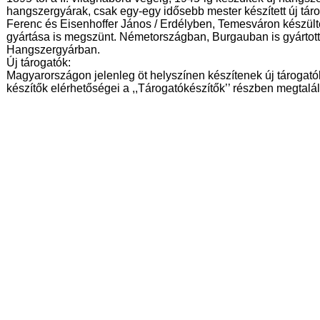
hangszergyárak, csak egy-egy idősebb mester készített új táro
Ferenc és Eisenhoffer János / Erdélyben, Temesváron készül
gyártása is megszünt. Németországban, Burgauban is gyártot
Hangszergyárban.
Új tárogatók:
Magyarországon jelenleg öt helyszínen készítenek új tárogató
készítők elérhetőségei a ,,Tárogatókészítők’’ részben megtalá