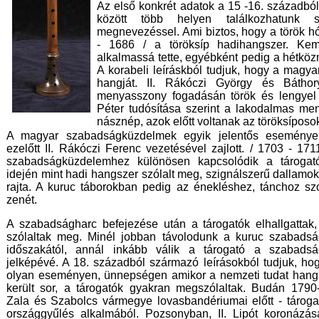
Az első konkrét adatok a 15 -16. századbó
között több helyen találkozhatunk s
megnevezéssel. Ami biztos, hogy a török h
- 1686 / a töröksíp hadihangszer. Ke
alkalmassá tette, egyébként pedig a hétközn
A korabeli leíráskból tudjuk, hogy a magya
hangját. II. Rákóczi György és Bátho
menyasszony fogadásán török és lengyel 
Péter tudósítása szerint a lakodalmas men
násznép, azok előtt voltanak az töröksíposok
A magyar szabadságküzdelmek egyik jelentős eseménye
ezelőtt II. Rákóczi Ferenc vezetésével zajlott. / 1703 - 17
szabadságküzdelemhez különösen kapcsolódik a tárogat
idején mint hadi hangszer szólalt meg, szignálszerű dallamoka
rajta. A kuruc táborokban pedig az énekléshez, tánchoz szo
zenét.
A szabadságharc befejezése után a tárogatók elhallgattak,
szólaltak meg. Minél jobban távolodunk a kuruc szabads
időszakától, annál inkább válik a tárogató a szabads
jelképévé. A 18. századból származó leírásokból tudjuk, ho
olyan eseményen, ünnepségen amikor a nemzeti tudat hang
került sor, a tárogatók gyakran megszólaltak. Budán 1790
Zala és Szabolcs vármegye lovasbandériumai előtt - tárogat
országgyűlés alkalmából. Pozsonyban, II. Lipót koronázás