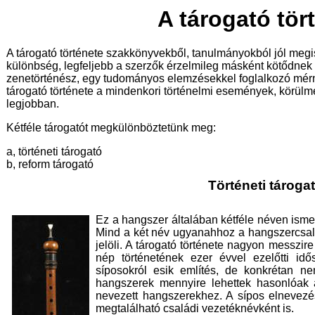
A tárogató tör
A tárogató története szakkönyvekből, tanulmányokból jól meg
különbség, legfeljebb a szerzők érzelmileg másként kötődnek 
zenetörténész, egy tudományos elemzésekkel foglalkozó mérn
tárogató története a mindenkori történelmi események, körül
legjobban.
Kétféle tárogatót megkülönböztetünk meg:
a, történeti tárogató
b, reform tárogató
Történeti tároga
Ez a hangszer általában kétféle néven ismert
Mind a két név ugyanahhoz a hangszercsal
jelöli. A tárogató története nagyon messzir
nép történetének ezer évvel ezelőtti idő
síposokról esik említés, de konkrétan n
hangszerek mennyire lehettek hasonlóak a
nevezett hangszerekhez. A sípos elnevez
megtalálható családi vezetéknévként is.