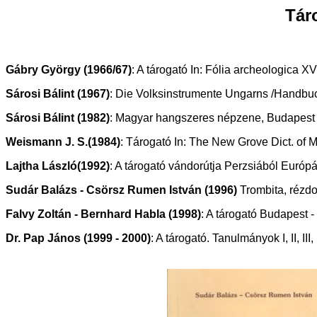
Táro
Gábry György (1966/67)
: A tárogató In: Fólia archeologica XVI
Sárosi Bálint (1967)
: Die Volksinstrumente Ungarns /Handbuch
Sárosi Bálint (1982)
: Magyar hangszeres népzene, Budapest
Weismann J. S.(1984)
: Tárogató In: The New Grove Dict. of 
Lajtha László(1992)
: A tárogató vándorútja Perzsiából Európáb
Sudár Balázs - Csörsz Rumen István (1996)
Trombita, rézdo
Falvy Zoltán - Bernhard Habla (1998)
: A tárogató Budapest 
Dr. Pap János (1999 - 2000)
: A tárogató. Tanulmányok I, II, I