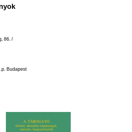
ányok
 86. /
 I.p. Budapest