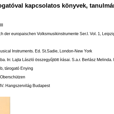
gatóval kapcsolatos könyvek, tanulm
II
 der europaischen Volksmusikinstrumente Ser.I. Vol. 1, Leipzig,
Musical Instruments. Ed. St.Sadie, London-New York
a. In: Lajta László összegyűjtött írásai. S.a.r. Berlász Melinda.
b, tárogató Enying
- Oberschützen
II, IV. Hangszervilág Budapest