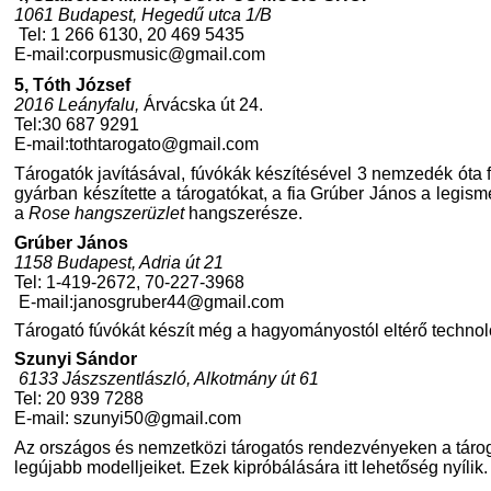
1061 Budapest, Hegedű utca 1/B
Tel: 1 266 6130, 20 469 5435
E-mail:
corpusmusic@gmail.com
5, Tóth József
2016 Leányfalu,
Árvácska út 24.
Tel:30 687 9291
E-mail:
tothtarogato@gmail.com
Tárogatók javításával, fúvókák készítésével 3 nemzedék óta 
gyárban készítette a tárogatókat, a fia Grúber János a legisme
a
Rose hangszerüzlet
hangszerésze.
Grúber János
1158 Budapest, Adria út 21
Tel: 1-419-2672, 70-227-3968
E-mail:
janosgruber44@gmail.com
Tárogató fúvókát készít még a hagyományostól eltérő technol
Szunyi Sándor
6133 Jászszentlászló, Alkotmány út 61
Tel: 20 939 7288
E-mail:
szunyi50@gmail.com
Az országos és nemzetközi tárogatós rendezvényeken a táro
legújabb modelljeiket. Ezek kipróbálására itt lehetőség nyílik.