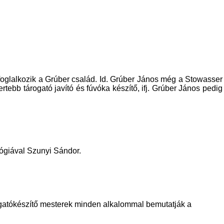
foglalkozik a Grúber család. Id. Grúber János még a Stowasser
rtebb tárogató javító és fúvóka készítő, ifj. Grúber János pedig
ógiával Szunyi Sándor.
gatókészítő mesterek minden alkalommal bemutatják a