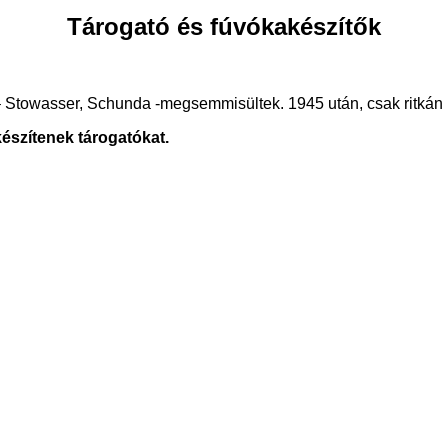
Tárogató és fúvókakészítők
 Stowasser, Schunda -megsemmisültek. 1945 után, csak ritkán k
észítenek tárogatókat.