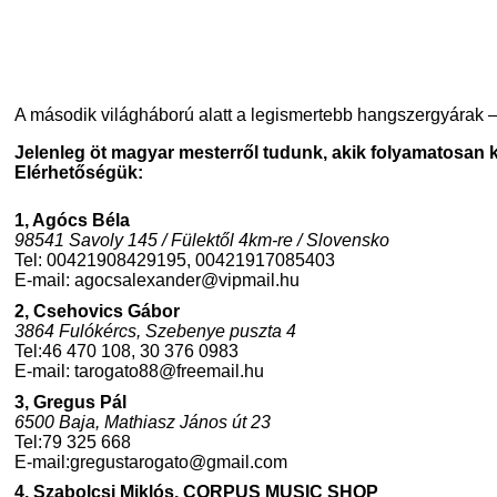
A második világháború alatt a legismertebb hangszergyárak –
Jelenleg öt magyar mesterről tudunk, akik folyamatosan k
Elérhetőségük:
1, Agócs Béla
98541 Savoly 145 / Fülektől 4km-re / Slovensko
Tel: 00421908429195, 00421917085403
E-mail:
agocsalexander@vipmail.hu
2, Csehovics Gábor
3864 Fulókércs, Szebenye puszta 4
Tel:46 470 108, 30 376 0983
E-mail:
tarogato88@freemail.hu
3, Gregus Pál
6500 Baja, Mathiasz János út 23
Tel:79 325 668
E-mail:
gregustarogato@gmail.com
4, Szabolcsi Miklós, CORPUS MUSIC SHOP