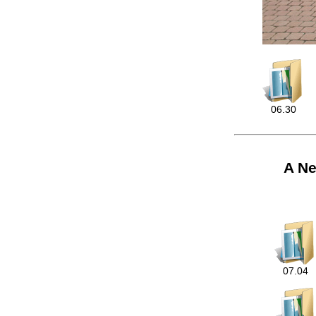
06.30
A Ne
07.04