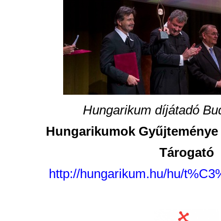
Hungarikum díjátadó Bu
Hungarikumok Gyűjteménye –
Tárogató
http://hungarikum.hu/hu/t%