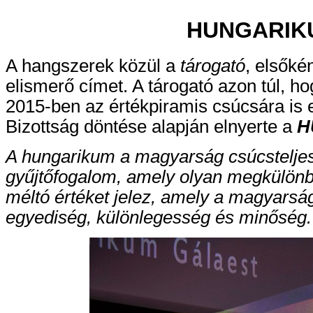
HUNGARIK
A hangszerek közül a
tárogató
, elsőké
elismerő címet. A tárogató azon túl, ho
2015-ben az értékpiramis csúcsára is e
Bizottság döntése alapján elnyerte a
H
A hungarikum a magyarság csúcsteljes
gyűjtőfogalom, amely olyan megkülönb
méltó értéket jelez, amely a magyarság
egyediség, különlegesség és minőség.