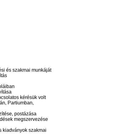
zési és szakmai munkáját
ítás
oláiban
vítása
csolatos kérésük volt
ján, Partiumban,
ítése, postázása
ködések megszervezése
es kiadványok szakmai