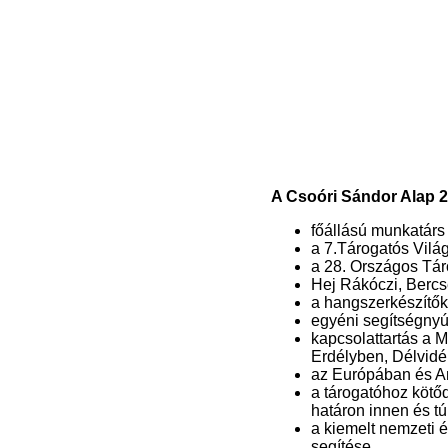
A Csoóri Sándor Alap 2
főállású munkatárs
a 7.Tárogatós Vilá
a 28. Országos Tá
Hej Rákóczi, Bercs
a hangszerkészítők
egyéni segítségnyú
kapcsolattartás a 
Erdélyben, Délvidé
az Európában és Am
a tárogatóhoz köt
határon innen és tú
a kiemelt nemzeti 
segítése