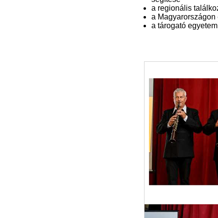
a regionális talál
a Magyarországon é
a tárogató egyetem