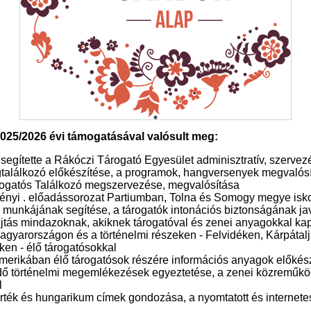
025/2026 évi támogatásával valósult meg:
 segítette a Rákóczi Tárogató Egyesület adminisztratív, szerve
gtalálkozó előkészítése, a programok, hangversenyek megvalós
rogatós Találkozó megszervezése, megvalósítása
ényi . előadássorozat Partiumban, Tolna és Somogy megye isk
 munkájának segítése, a tárogatók intonációs biztonságának ja
jtás mindazoknak, akiknek tárogatóval és zenei anyagokkal kap
Magyarországon és a történelmi részeken - Felvidéken, Kárpátal
ken - élő tárogatósokkal
erikában élő tárogatósok részére információs anyagok előkész
ődő történelmi megemlékezések egyeztetése, a zenei közremű
l
érték és hungarikum címek gondozása, a nyomtatott és internet