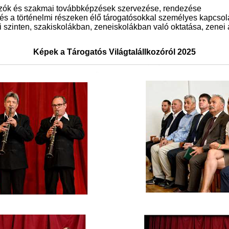
kozók és szakmai továbbképzések szervezése, rendezése
s a történelmi részeken élő tárogatósokkal személyes kapcsola
i szinten, szakiskolákban, zeneiskolákban való oktatása, zene
Képek a Tárogatós Világtalállkozóról 2025